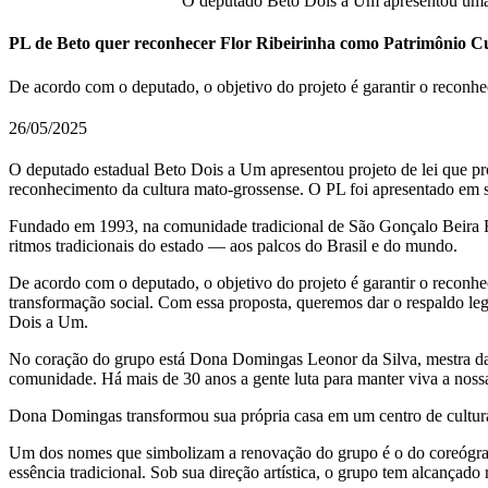
O deputado Beto Dois a Um apresentou uma pr
PL de Beto quer reconhecer Flor Ribeirinha como Patrimônio C
De acordo com o deputado, o objetivo do projeto é garantir o reconhe
26/05/2025
O deputado estadual Beto Dois a Um apresentou projeto de lei que pr
reconhecimento da cultura mato-grossense. O PL foi apresentado em 
Fundado em 1993, na comunidade tradicional de São Gonçalo Beira Rio
ritmos tradicionais do estado — aos palcos do Brasil e do mundo.
De acordo com o deputado, o objetivo do projeto é garantir o reconhec
transformação social. Com essa proposta, queremos dar o respaldo lega
Dois a Um.
No coração do grupo está Dona Domingas Leonor da Silva, mestra da cu
comunidade. Há mais de 30 anos a gente luta para manter viva a noss
Dona Domingas transformou sua própria casa em um centro de cultura,
Um dos nomes que simbolizam a renovação do grupo é o do coreógrafo
essência tradicional. Sob sua direção artística, o grupo tem alcançad