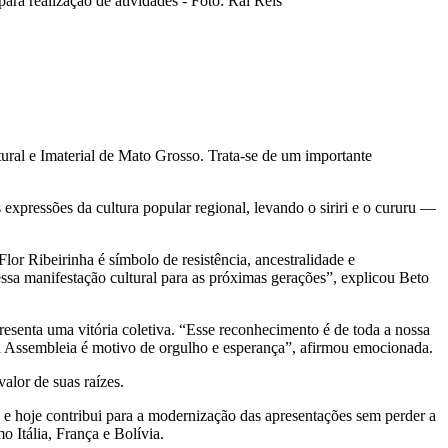
ra realização de atividades - Foto: Rai Reis
ural e Imaterial de Mato Grosso. Trata-se de um importante
pressões da cultura popular regional, levando o siriri e o cururu —
or Ribeirinha é símbolo de resistência, ancestralidade e
essa manifestação cultural para as próximas gerações”, explicou Beto
esenta uma vitória coletiva. “Esse reconhecimento é de toda a nossa
 à Assembleia é motivo de orgulho e esperança”, afirmou emocionada.
alor de suas raízes.
e hoje contribui para a modernização das apresentações sem perder a
 Itália, França e Bolívia.