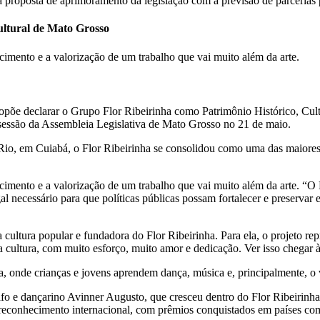
oposta de aprimoramento da legislação com a previsão de parcerias pa
ultural de Mato Grosso
cimento e a valorização de um trabalho que vai muito além da arte.
opõe declarar o Grupo Flor Ribeirinha como Patrimônio Histórico, Cult
sessão da Assembleia Legislativa de Mato Grosso no 21 de maio.
, em Cuiabá, o Flor Ribeirinha se consolidou como uma das maiores ex
imento e a valorização de um trabalho que vai muito além da arte. “O Fl
l necessário para que políticas públicas possam fortalecer e preservar 
ltura popular e fundadora do Flor Ribeirinha. Para ela, o projeto repr
a cultura, com muito esforço, muito amor e dedicação. Ver isso chegar
 onde crianças e jovens aprendem dança, música e, principalmente, o v
 e dançarino Avinner Augusto, que cresceu dentro do Flor Ribeirinha 
o reconhecimento internacional, com prêmios conquistados em países como