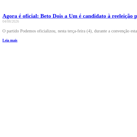
Agora é oficial: Beto Dois a Um é candidato à reeleição
04/08/2026
O partido Podemos oficializou, nesta terça-feira (4), durante a convenção est
Leia mais