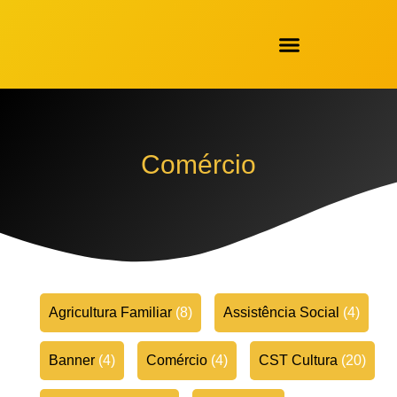
Comércio
Agricultura Familiar
(8)
Assistência Social
(4)
Banner
(4)
Comércio
(4)
CST Cultura
(20)