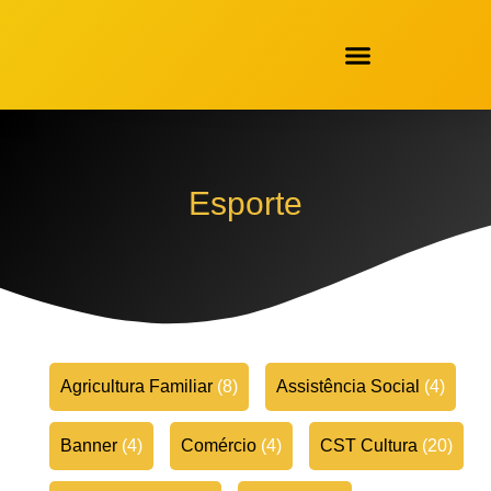
Esporte
Agricultura Familiar
(8)
Assistência Social
(4)
Banner
(4)
Comércio
(4)
CST Cultura
(20)